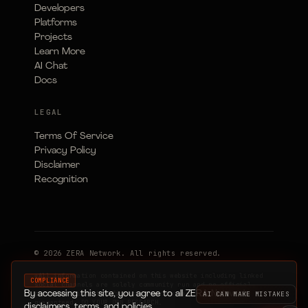
Developers
Platforms
Projects
Learn More
AI Chat
Docs
LEGAL
Terms Of Service
Privacy Policy
Disclaimer
Recognition
© 2026 ZERA Network. All rights reserved.
*All information contained on this website including linked
COMPLIANCE
social channels are solely community run and no official
By accessing this site, you agree to all ZERA Network
channels exist. Not financial advice, accuracy not
guaranteed. DO YOUR OWN RESEARCH.
disclaimers, terms, and policies
.